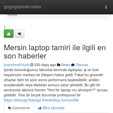
Home
gogogobookmarks
Togg
navi
Home
1
Mersin laptop tamiri ile ilgili en
son haberler
branchs481luc5
330 days ago
News
Discuss
İçinde bulunduğumuz teknoloji devrinde laptoplar, iş ve özel
hayatımızın merkezi bir bileşeni haline geldi. Fakat bu güvenilir
cihazlar dahi bir süre sonra performans kaybedebilir, aniden
arızalanabilir veya darbeler sonucu zarar görebilir. Bu gibi bir
senaryoda aklınıza hemen "Yeni bir laptop mu almalıyım?" sorusu
gelebilir. Yine de birçok durumda profesyonel bir
https://aldousp764zog2.therainblog.com/profile
Comments
Who Upvoted