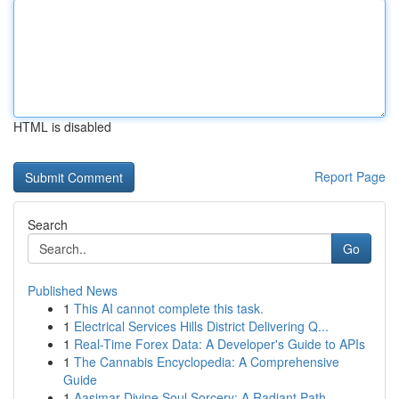
HTML is disabled
Report Page
Search
Go
Published News
1
This AI cannot complete this task.
1
Electrical Services Hills District Delivering Q...
1
Real-Time Forex Data: A Developer's Guide to APIs
1
The Cannabis Encyclopedia: A Comprehensive
Guide
1
Aasimar Divine Soul Sorcery: A Radiant Path