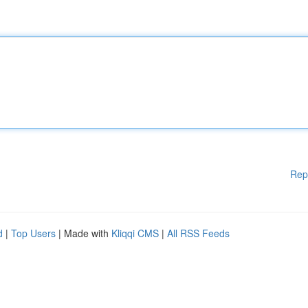
Rep
d
|
Top Users
| Made with
Kliqqi CMS
|
All RSS Feeds