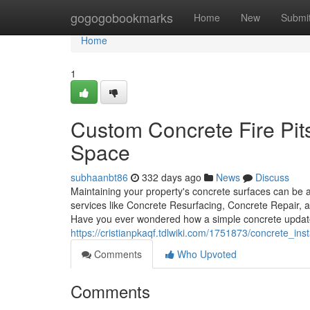
Home
gogogobookmarks
Home
New
Submi
Home
1
Custom Concrete Fire Pi
Space
subhaanbt86
332 days ago
News
Discuss
Maintaining your property's concrete surfaces can be a
services like Concrete Resurfacing, Concrete Repair, a
Have you ever wondered how a simple concrete updat
https://cristianpkaqf.tdlwiki.com/1751873/concrete_i
Comments
Who Upvoted
Comments