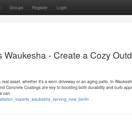
t
Groups
Register
Login
ts Waukesha - Create a Cozy Out
 real asset, whether it's a worn driveway or an aging patio. In Waukesh
nd Concrete Coatings are key to boosting both durability and curb appe
e can
nstallation_experts_waukesha_serving_new_berlin