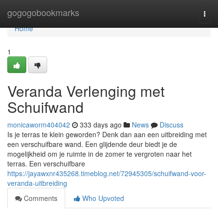
Home
gogogobookmarks
Togg
navi
Home
1
Veranda Verlenging met
Schuifwand
monicaworm404042
333 days ago
News
Discuss
Is je terras te klein geworden? Denk dan aan een uitbreiding met
een verschuifbare wand. Een glijdende deur biedt je de
mogelijkheid om je ruimte in de zomer te vergroten naar het
terras. Een verschuifbare
https://jayawxnr435268.timeblog.net/72945305/schuifwand-voor-
veranda-uitbreiding
Comments
Who Upvoted