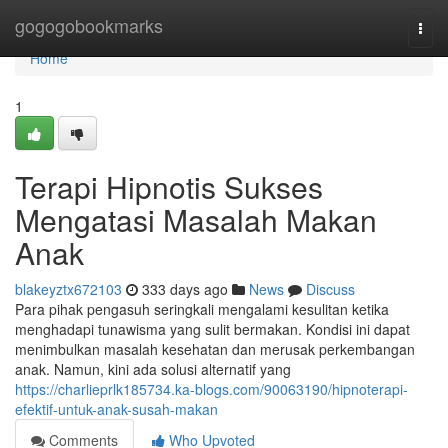
Home
gogogobookmarks
Togg
navi
Home
1
Terapi Hipnotis Sukses
Mengatasi Masalah Makan
Anak
blakeyztx672103
333 days ago
News
Discuss
Para pihak pengasuh seringkali mengalami kesulitan ketika
menghadapi tunawisma yang sulit bermakan. Kondisi ini dapat
menimbulkan masalah kesehatan dan merusak perkembangan
anak. Namun, kini ada solusi alternatif yang
https://charlieprlk185734.ka-blogs.com/90063190/hipnoterapi-
efektif-untuk-anak-susah-makan
Comments
Who Upvoted