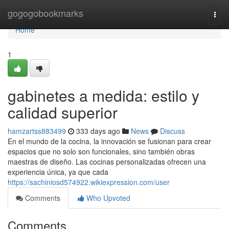
Home
gogogobookmarks
Togg
navi
Home
1
gabinetes a medida: estilo y
calidad superior
hamzartss883499
333 days ago
News
Discuss
En el mundo de la cocina, la innovación se fusionan para crear
espacios que no solo son funcionales, sino también obras
maestras de diseño. Las cocinas personalizadas ofrecen una
experiencia única, ya que cada
https://sachiniosd574922.wikiexpression.com/user
Comments
Who Upvoted
Comments