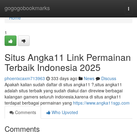
Home
gogogobookmarks
Togg
navi
Home
1
Situs Angka11 Link Permainan
Terbaik Indonesia 2025
phoenixcaxm713963
333 days ago
News
Discuss
Apakah kalian sudah daftar di situs angka11 ?,situs angka11
adalah situs terbaik yang sudah diakui dan direview berbagai
kalangan gamers seluruh indonesia,karena di situs angka11
terdapat berbagai permainan yang
https://www.angka11sgp.com
Comments
Who Upvoted
Comments