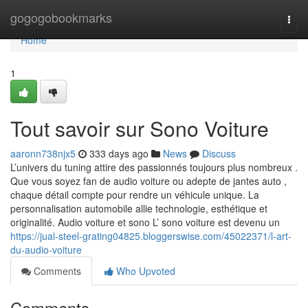
Home
gogogobookmarks
Togg
navi
Home
1
Tout savoir sur Sono Voiture
aaronn738njx5
333 days ago
News
Discuss
L’univers du tuning attire des passionnés toujours plus nombreux .
Que vous soyez fan de audio voiture ou adepte de jantes auto ,
chaque détail compte pour rendre un véhicule unique. La
personnalisation automobile allie technologie, esthétique et
originalité. Audio voiture et sono L’ sono voiture est devenu un
https://jual-steel-grating04825.bloggerswise.com/45022371/l-art-
du-audio-voiture
Comments
Who Upvoted
Comments