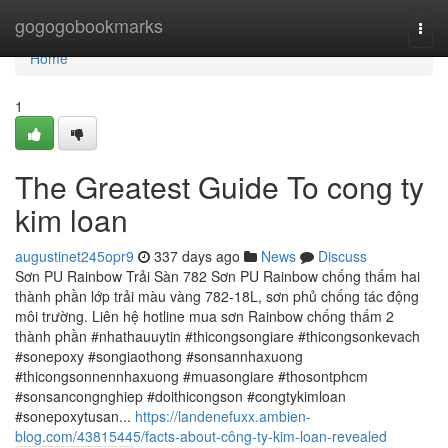
Home
gogogobookmarks
Togg
navi
Home
1
The Greatest Guide To cong ty
kim loan
augustinet245opr9
337 days ago
News
Discuss
Sơn PU Rainbow Trải Sàn 782 Sơn PU Rainbow chống thấm hai
thành phần lớp trải màu vàng 782-18L, sơn phủ chống tác động
môi trường. Liên hệ hotline mua sơn Rainbow chống thấm 2
thành phần #nhathauuytin #thicongsongiare #thicongsonkevach
#sonepoxy #songiaothong #sonsannhaxuong
#thicongsonnennhaxuong #muasongiare #thosontphcm
#sonsancongnghiep #doithicongson #congtykimloan
#sonepoxytusan...
https://landenefuxx.ambien-
blog.com/43815445/facts-about-công-ty-kim-loan-revealed