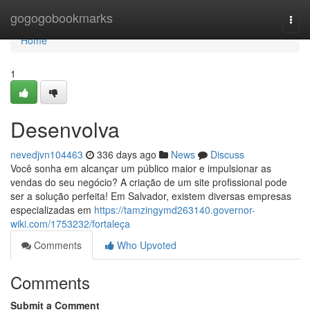
Home
gogogobookmarks
Togg
navi
Home
1
Desenvolva
nevedjvn104463
336 days ago
News
Discuss
Você sonha em alcançar um público maior e impulsionar as
vendas do seu negócio? A criação de um site profissional pode
ser a solução perfeita! Em Salvador, existem diversas empresas
especializadas em
https://tamzingymd263140.governor-
wiki.com/1753232/fortaleça
Comments
Who Upvoted
Comments
Submit a Comment