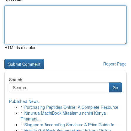
HTML is disabled
Report Page
Search
Go
Published News
1
Purchasing Peptides Online: A Complete Resource
1
Ninunua MachiBook Mtaalamu nchini Kenya
Thamani...
1
Singapore Accounting Services: A Price Guide fo...
1
How to Get Back Scammed Funds from Online