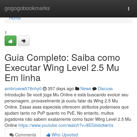
Home
gogogobookmarks
Togg
navi
Home
1
Guia Completo: Saiba como
Executar Wing Level 2.5 Mu
Em linha
ambrosew578nhy0
357 days ago
News
Discuss
Introdução Se você joga Mu Online e está buscando evoluir seu
personagem, provavelmente já ouviu falar da Wing 2.5 Mu
Online. Essas asas especiais oferecem atributos poderosos que
ajudam tanto no PvP quanto no PvE. No entanto, muitos
jogadores não sabem exatamente como fazer Wing Level 2.5 Mu
Online
https://www.youtube.com/watch?v=8EG0dx9wr0s
Comments
Who Upvoted