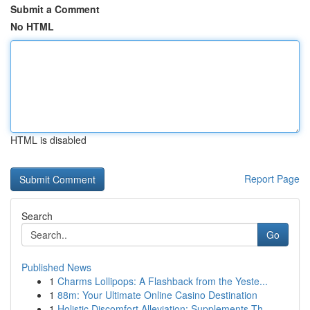
Submit a Comment
No HTML
HTML is disabled
Report Page
Search
Go
Published News
1
Charms Lollipops: A Flashback from the Yeste...
1
88m: Your Ultimate Online Casino Destination
1
Holistic Discomfort Alleviation: Supplements Th...