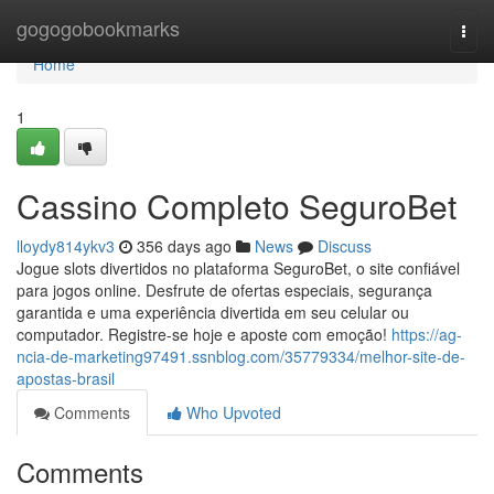
Home
gogogobookmarks
Togg
navi
Home
1
Cassino Completo SeguroBet
lloydy814ykv3
356 days ago
News
Discuss
Jogue slots divertidos no plataforma SeguroBet, o site confiável
para jogos online. Desfrute de ofertas especiais, segurança
garantida e uma experiência divertida em seu celular ou
computador. Registre-se hoje e aposte com emoção!
https://ag-
ncia-de-marketing97491.ssnblog.com/35779334/melhor-site-de-
apostas-brasil
Comments
Who Upvoted
Comments