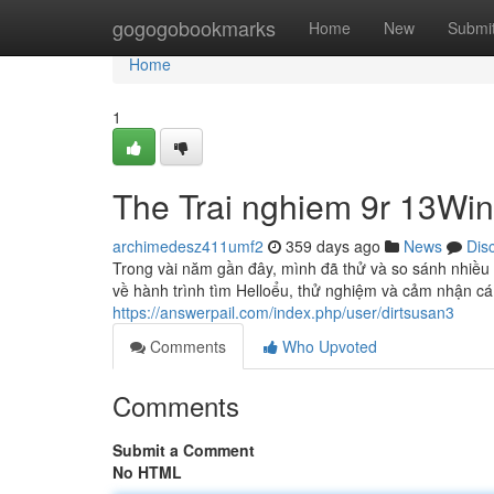
Home
gogogobookmarks
Home
New
Submi
Home
1
The Trai nghiem 9r 13Win
archimedesz411umf2
359 days ago
News
Dis
Trong vài năm gần đây, mình đã thử và so sánh nhiều 
về hành trình tìm Helloểu, thử nghiệm và cảm nhận cá
https://answerpail.com/index.php/user/dirtsusan3
Comments
Who Upvoted
Comments
Submit a Comment
No HTML