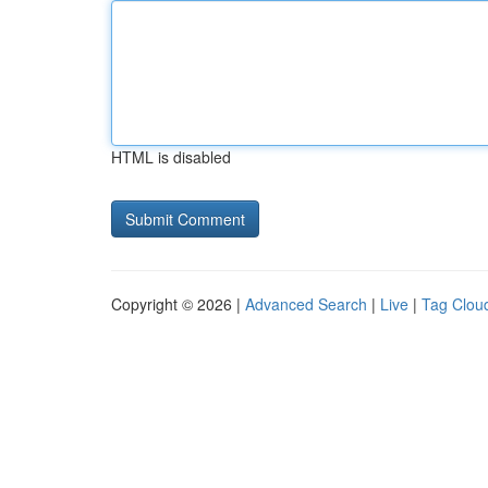
HTML is disabled
Copyright © 2026 |
Advanced Search
|
Live
|
Tag Clou