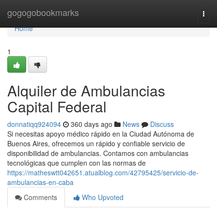
Home
gogogobookmarks
Togg
navi
Home
1
Alquiler de Ambulancias
Capital Federal
donnatiqq924094
360 days ago
News
Discuss
Si necesitas apoyo médico rápido en la Ciudad Autónoma de
Buenos Aires, ofrecemos un rápido y confiable servicio de
disponibilidad de ambulancias. Contamos con ambulancias
tecnológicas que cumplen con las normas de
https://matheswtt042651.atualblog.com/42795425/servicio-de-
ambulancias-en-caba
Comments
Who Upvoted