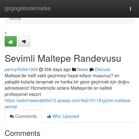
Home
gogogobookmarks
Togg
navi
Home
1
Sevimli Maltepe Randevusu
pennyrftz641009
358 days ago
News
Discuss
Maltepe'de hafif vakit geçirmeyi hayal ediyor musunuz? en
yakışıklı kızlarla tanışmak ve harika bir gece geçirmek için doğru
adrestesiniz! Hizmetimizle sizlere Maltepe'de en kaliteli
profesyonel escort
https://sabrinawocj665672.qowap.com/94210118/güzel-maltepe-
servisi
Comments
Who Upvoted
Comments