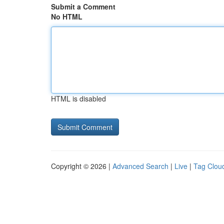
Submit a Comment
No HTML
HTML is disabled
Copyright © 2026 |
Advanced Search
|
Live
|
Tag Clou