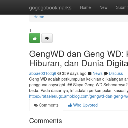
Home
gogogobookmarks
Home
New
Submi
Home
1
GengWD dan Geng WD: K
Hiburan, dan Dunia Digita
abbae031cdq6
359 days ago
News
Discuss
Geng WD adalah perkumpulan kekinian di kalangan ana
pengguna copyright. ## Siapa Geng WD Sebenarnya? G
beda. Pada dasarnya, ini adalah perkumpulan kasual y
https://rafaeleuugc.amoblog.com/gengwd-dan-geng-wd
Comments
Who Upvoted
Comments