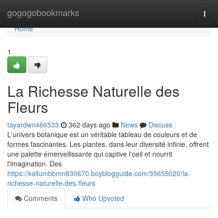
Home
gogogobookmarks
Togg
navi
Home
1
La Richesse Naturelle des
Fleurs
tayardwn466533
362 days ago
News
Discuss
L'univers botanique est un véritable tableau de couleurs et de
formes fascinantes. Les plantes, dans leur diversité infinie, offrent
une palette émerveilissante qui captive l'oeil et nourrit
l'imagination. Des
https://kallumbbmn830670.boyblogguide.com/35655020/la-
richesse-naturelle-des-fleurs
Comments
Who Upvoted