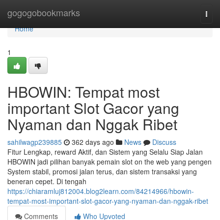
Home
gogogobookmarks
Togg
navi
Home
1
HBOWIN: Tempat most
important Slot Gacor yang
Nyaman dan Nggak Ribet
sahilwagp239885
362 days ago
News
Discuss
Fitur Lengkap, reward Aktif, dan Sistem yang Selalu Siap Jalan
HBOWIN jadi pilihan banyak pemain slot on the web yang pengen
System stabil, promosi jalan terus, dan sistem transaksi yang
beneran cepet. Di tengah
https://chiaramluj812004.blog2learn.com/84214966/hbowin-
tempat-most-important-slot-gacor-yang-nyaman-dan-nggak-ribet
Comments
Who Upvoted