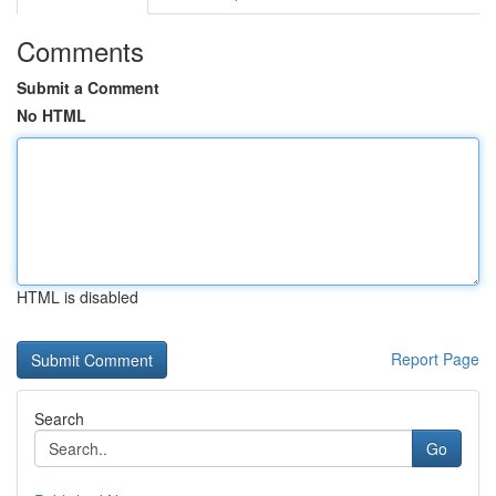
Comments
Submit a Comment
No HTML
HTML is disabled
Report Page
Search
Go