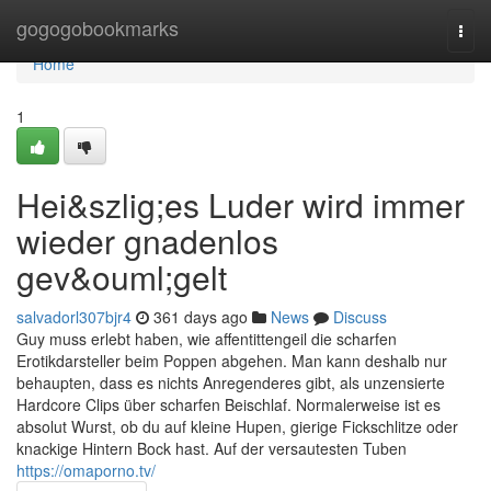
Home
gogogobookmarks
Togg
navi
Home
1
Hei&szlig;es Luder wird immer
wieder gnadenlos
gev&ouml;gelt
salvadorl307bjr4
361 days ago
News
Discuss
Guy muss erlebt haben, wie affentittengeil die scharfen
Erotikdarsteller beim Poppen abgehen. Man kann deshalb nur
behaupten, dass es nichts Anregenderes gibt, als unzensierte
Hardcore Clips über scharfen Beischlaf. Normalerweise ist es
absolut Wurst, ob du auf kleine Hupen, gierige Fickschlitze oder
knackige Hintern Bock hast. Auf der versautesten Tuben
https://omaporno.tv/