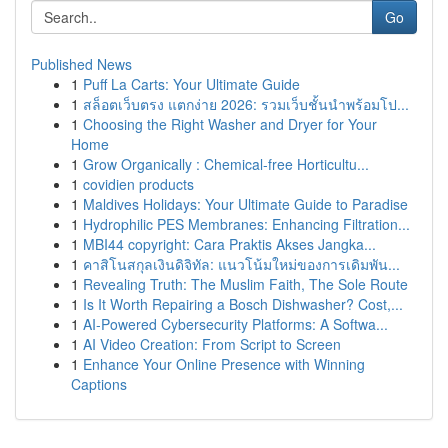
Go
Published News
1
Puff La Carts: Your Ultimate Guide
1
สล็อตเว็บตรง แตกง่าย 2026: รวมเว็บชั้นนำพร้อมโป...
1
Choosing the Right Washer and Dryer for Your
Home
1
Grow Organically : Chemical-free Horticultu...
1
covidien products
1
Maldives Holidays: Your Ultimate Guide to Paradise
1
Hydrophilic PES Membranes: Enhancing Filtration...
1
MBI44 copyright: Cara Praktis Akses Jangka...
1
คาสิโนสกุลเงินดิจิทัล: แนวโน้มใหม่ของการเดิมพัน...
1
Revealing Truth: The Muslim Faith, The Sole Route
1
Is It Worth Repairing a Bosch Dishwasher? Cost,...
1
AI-Powered Cybersecurity Platforms: A Softwa...
1
AI Video Creation: From Script to Screen
1
Enhance Your Online Presence with Winning
Captions