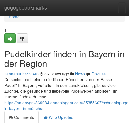
Home
gogogobookmarks
Tog
navi
Home
1
Pudelkinder finden in Bayern in
der Region
tiannanuuh499346
361 days ago
News
Discuss
Du suchst nach einem niedlichen Hündchen von der Rasse
Pudel? In Bayern, vor allem in den Landkreisen , gibt es viele
Züchter, die gesunde und liebevolle Pudelwelpen anbieten. Im
Internet findest du eine
https://antonygsx869084.daneblogger.com/35355667/schneelapuge
in-bayern-in-münchen
Comments
Who Upvoted