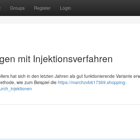
t
Groups
Register
Login
gen mit Injektionsverfahren
lers hat sich in den letzten Jahren als gut funktionierende Variante er
ethode, wie zum Beispiel die
https://marchzvb617369.shopping-
urch_injektionen