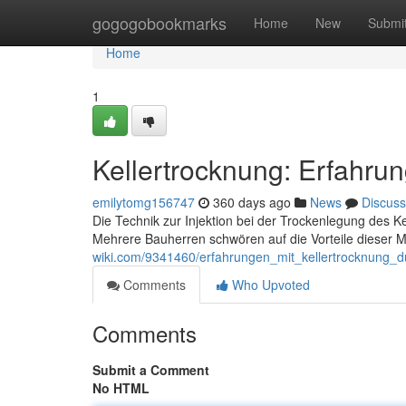
Home
gogogobookmarks
Home
New
Submi
Home
1
Kellertrocknung: Erfahrun
emilytomg156747
360 days ago
News
Discuss
Die Technik zur Injektion bei der Trockenlegung des Kel
Mehrere Bauherren schwören auf die Vorteile dieser M
wiki.com/9341460/erfahrungen_mit_kellertrocknung_d
Comments
Who Upvoted
Comments
Submit a Comment
No HTML