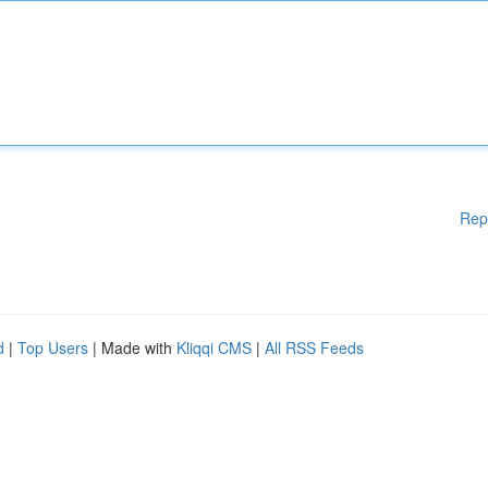
Rep
d
|
Top Users
| Made with
Kliqqi CMS
|
All RSS Feeds