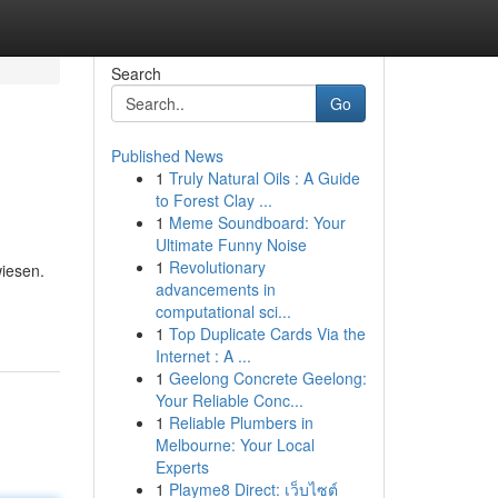
Search
Go
Published News
1
Truly Natural Oils : A Guide
to Forest Clay ...
1
Meme Soundboard: Your
Ultimate Funny Noise
1
Revolutionary
wiesen.
advancements in
computational sci...
1
Top Duplicate Cards Via the
Internet : A ...
1
Geelong Concrete Geelong:
Your Reliable Conc...
1
Reliable Plumbers in
Melbourne: Your Local
Experts
1
Playme8 Direct: เว็บไซต์