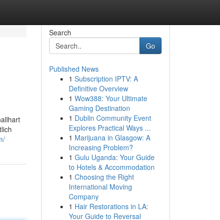
Search
Go
Published News
1
Subscription IPTV: A
Definitive Overview
1
Wow388: Your Ultimate
Gaming Destination
1
Dublin Community Event
allhart
Explores Practical Ways ...
lich
1
Marijuana in Glasgow: A
m/
Increasing Problem?
1
Gulu Uganda: Your Guide
to Hotels & Accommodation
1
Choosing the Right
International Moving
Company
1
Hair Restorations in LA:
Your Guide to Reversal