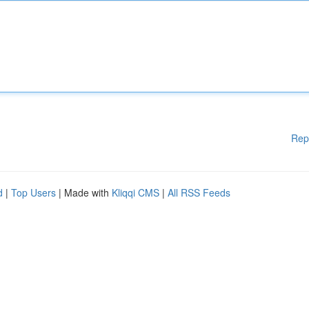
Rep
d
|
Top Users
| Made with
Kliqqi CMS
|
All RSS Feeds