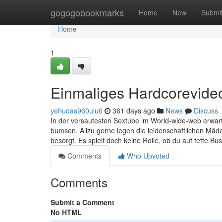
Home
gogogobookmarks
Home
New
Submi
Home
1
Einmaliges Hardcorevideo
yehudas960ulu6
361 days ago
News
Discuss
In der versautesten Sextube im World-wide-web erwart
bumsen. Allzu gerne legen die leidenschaftlichen Mädel
besorgt. Es spielt doch keine Rolle, ob du auf fette B
Comments
Who Upvoted
Comments
Submit a Comment
No HTML