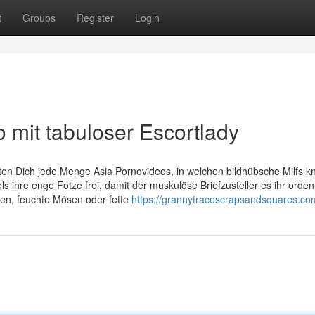
t
Groups
Register
Login
 mit tabuloser Escortlady
en Dich jede Menge Asia Pornovideos, in welchen bildhübsche Milfs kn
s ihre enge Fotze frei, damit der muskulöse Briefzusteller es ihr ordent
usen, feuchte Mösen oder fette
https://grannytracescrapsandsquares.co