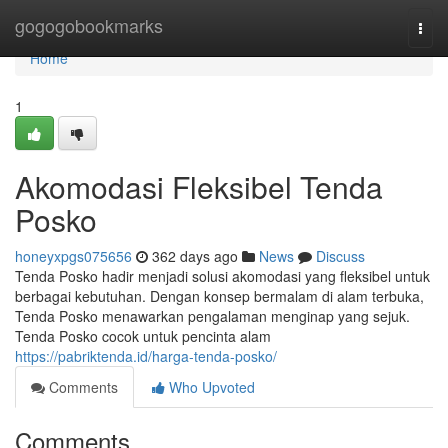
Home
gogogobookmarks
Togg
navi
Home
1
Akomodasi Fleksibel Tenda
Posko
honeyxpgs075656
362 days ago
News
Discuss
Tenda Posko hadir menjadi solusi akomodasi yang fleksibel untuk
berbagai kebutuhan. Dengan konsep bermalam di alam terbuka,
Tenda Posko menawarkan pengalaman menginap yang sejuk.
Tenda Posko cocok untuk pencinta alam
https://pabriktenda.id/harga-tenda-posko/
Comments
Who Upvoted
Comments