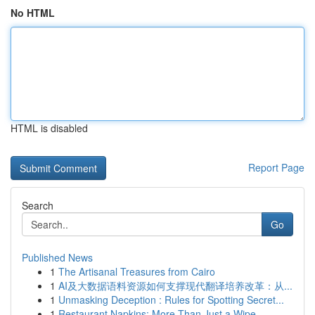
No HTML
HTML is disabled
Report Page
Search
Go
Published News
1
The Artisanal Treasures from Cairo
1
AI及大数据语料资源如何支撑现代翻译培养改革：从...
1
Unmasking Deception : Rules for Spotting Secret...
1
Restaurant Napkins: More Than Just a Wipe