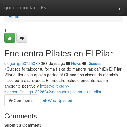
Home
gogogobookmarks
Togg
navi
Home
1
Encuentra Pilates en El Pilar
diegorrgp507250
363 days ago
News
Discuss
¿Quieres fortalecer tu forma física de manera rápida? ¡En El Pilar,
Vitoria, tienes la opción perfecta! Ofrecemos clases de ejercicio
físico para avanzados. En nuestro estudio encontrarás un
ambiente positivo y
https://directory-
star.com/listings13228042/descubre-pilates-en-el-pilar
Comments
Who Upvoted
Comments
Submit a Comment