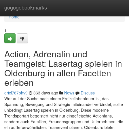
Home
gogogobookmarks
Home
1
Action, Adrenalin und
Teamgeist: Lasertag spielen in
Oldenburg in allen Facetten
erleben
ericl787ohv9
363 days ago
News
Discuss
Wer auf der Suche nach einem Freizeitabenteuer ist, das
Spannung, Bewegung und Strategie miteinander verbindet, sollte
unbedingt Lasertag spielen in Oldenburg. Diese moderne
Trendsportart begeistert nicht nur eingefleischte Actionfans,
sondern auch Familien, Freundesgruppen und Unternehmen, die
ein außergewöhnliches Teamevent planen. Oldenburg bietet