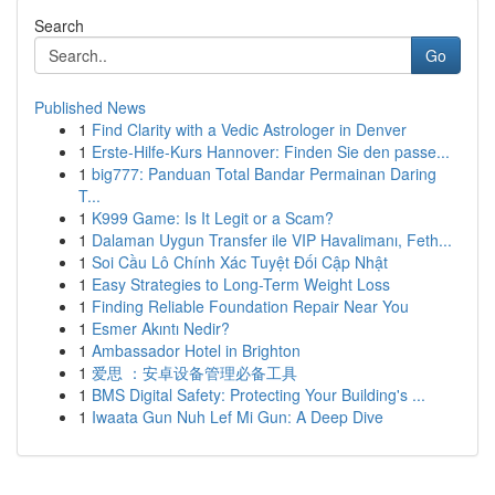
Search
Go
Published News
1
Find Clarity with a Vedic Astrologer in Denver
1
Erste-Hilfe-Kurs Hannover: Finden Sie den passe...
1
big777: Panduan Total Bandar Permainan Daring
T...
1
K999 Game: Is It Legit or a Scam?
1
Dalaman Uygun Transfer ile VIP Havalimanı, Feth...
1
Soi Cầu Lô Chính Xác Tuyệt Đối Cập Nhật
1
Easy Strategies to Long-Term Weight Loss
1
Finding Reliable Foundation Repair Near You
1
Esmer Akıntı Nedir?
1
Ambassador Hotel in Brighton
1
爱思 ：安卓设备管理必备工具
1
BMS Digital Safety: Protecting Your Building's ...
1
Iwaata Gun Nuh Lef Mi Gun: A Deep Dive