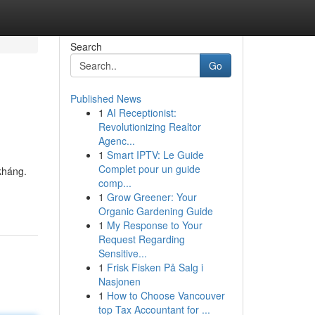
Search
Go
Published News
1
AI Receptionist:
Revolutionizing Realtor
Agenc...
1
Smart IPTV: Le Guide
Complet pour un guide
kháng.
comp...
1
Grow Greener: Your
Organic Gardening Guide
1
My Response to Your
Request Regarding
Sensitive...
1
Frisk Fisken På Salg i
Nasjonen
1
How to Choose Vancouver
top Tax Accountant for ...