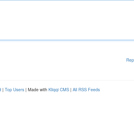
Rep
d
|
Top Users
| Made with
Kliqqi CMS
|
All RSS Feeds