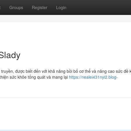
t
Groups
Register
Login
Slady
ổ truyền, được biết đến với khả năng bồi bổ cơ thể và nâng cao sức đề 
 thiện sức khỏe tổng quát và mang lại
https://nealei431nyi2.blog-