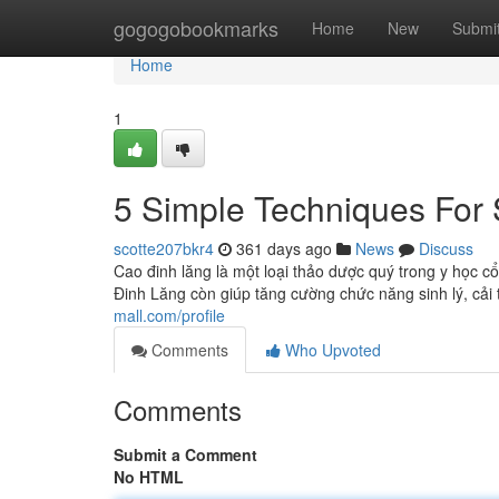
Home
gogogobookmarks
Home
New
Submi
Home
1
5 Simple Techniques For 
scotte207bkr4
361 days ago
News
Discuss
Cao đinh lăng là một loại thảo dược quý trong y học c
Đinh Lăng còn giúp tăng cường chức năng sinh lý, cải
mall.com/profile
Comments
Who Upvoted
Comments
Submit a Comment
No HTML