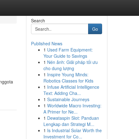
Search
Go
Published News
1
Used Farm Equipment:
Your Guide to Savings
1
Nén ảnh: Giải pháp tối ưu
cho dung lượng
1
Inspire Young Minds:
Robotics Classes for Kids
anggota
1
Infuse Artificial Intelligence
Text: Adding Cha...
1
Sustainable Journeys
1
Worldwide Macro Investing:
A Primer for Ne...
1
Dewataspin Slot: Panduan
Lengkap dan Strategi M...
1
Is Industrial Solar Worth the
Investment for Co...