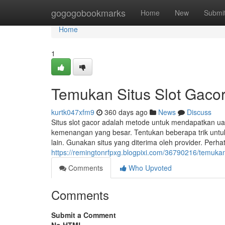
Home
gogogobookmarks
Home
New
Submi
Home
1
Temukan Situs Slot Gacor 
kurtk047xfm9
360 days ago
News
Discuss
Situs slot gacor adalah metode untuk mendapatkan uan
kemenangan yang besar. Tentukan beberapa trik untuk
lain. Gunakan situs yang diterima oleh provider. Pe
https://remingtonrfpxg.blogpixi.com/36790216/temukan-s
Comments
Who Upvoted
Comments
Submit a Comment