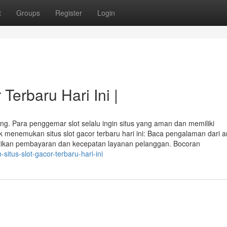
t
Groups
Register
Login
Terbaru Hari Ini |
g. Para penggemar slot selalu ingin situs yang aman dan memiliki
 menemukan situs slot gacor terbaru hari ini: Baca pengalaman dari 
rhatikan pembayaran dan kecepatan layanan pelanggan. Bocoran
itus-slot-gacor-terbaru-hari-ini