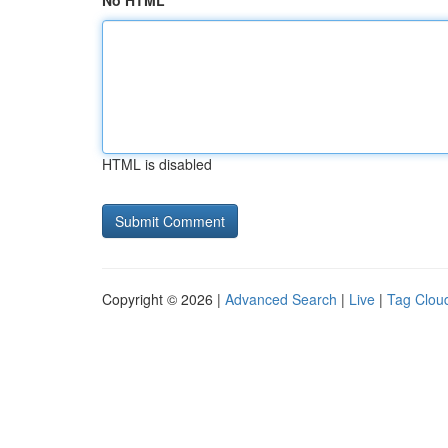
No HTML
HTML is disabled
Copyright © 2026 |
Advanced Search
|
Live
|
Tag Clou