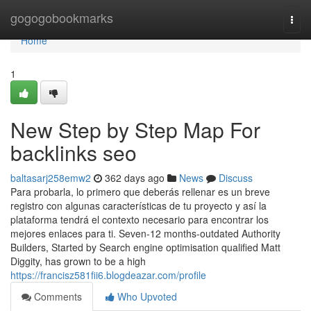
Home
gogogobookmarks
Togg
navi
Home
1
New Step by Step Map For
backlinks seo
baltasarj258emw2
362 days ago
News
Discuss
Para probarla, lo primero que deberás rellenar es un breve
registro con algunas características de tu proyecto y así la
plataforma tendrá el contexto necesario para encontrar los
mejores enlaces para ti. Seven-12 months-outdated Authority
Builders, Started by Search engine optimisation qualified Matt
Diggity, has grown to be a high
https://francisz581fii6.blogdeazar.com/profile
Comments
Who Upvoted