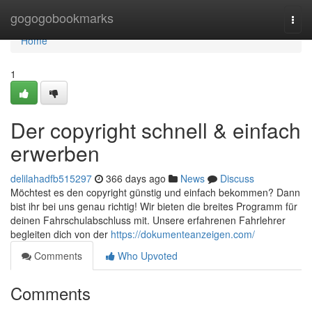
Home
gogogobookmarks
Togg
navi
Home
1
Der copyright schnell & einfach
erwerben
delilahadfb515297
366 days ago
News
Discuss
Möchtest es den copyright günstig und einfach bekommen? Dann
bist ihr bei uns genau richtig! Wir bieten die breites Programm für
deinen Fahrschulabschluss mit. Unsere erfahrenen Fahrlehrer
begleiten dich von der
https://dokumenteanzeigen.com/
Comments
Who Upvoted
Comments