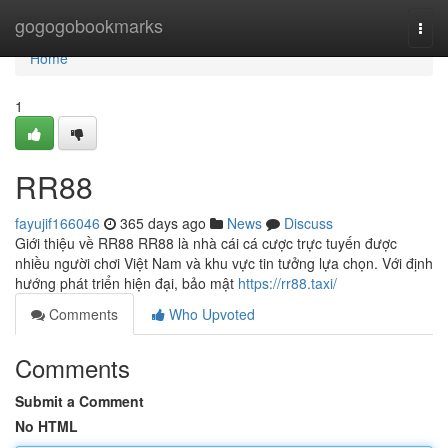
Home
gogogobookmarks
Togg
navi
Home
1
RR88
fayujif166046
365 days ago
News
Discuss
Giới thiệu về RR88 RR88 là nhà cái cá cược trực tuyến được
nhiều người chơi Việt Nam và khu vực tin tưởng lựa chọn. Với định
hướng phát triển hiện đại, bảo mật
https://rr88.taxi/
Comments
Who Upvoted
Comments
Submit a Comment
No HTML