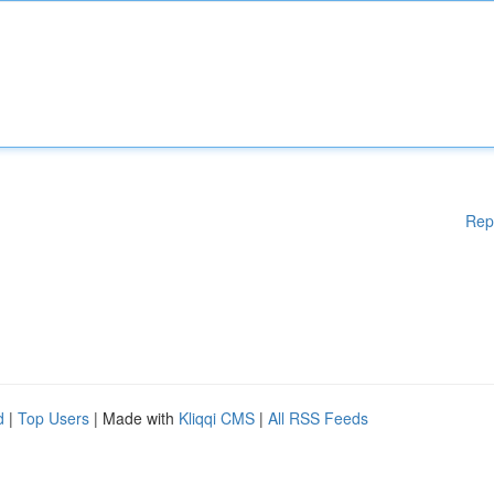
Rep
d
|
Top Users
| Made with
Kliqqi CMS
|
All RSS Feeds