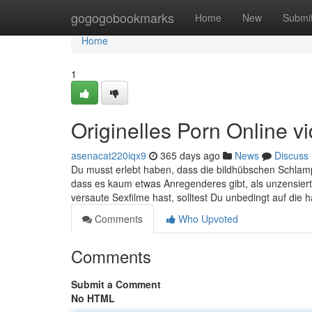
Home
gogogobookmarks
Home
New
Submi
Home
1
Originelles Porn Online 
asenacat220iqx9
365 days ago
News
Discuss
Du musst erlebt haben, dass die bildhübschen Schlamp
dass es kaum etwas Anregenderes gibt, als unzensie
versaute Sexfilme hast, solltest Du unbedingt auf die
Comments
Who Upvoted
Comments
Submit a Comment
No HTML