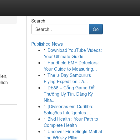
Search
Go
Published News
1
Download YouTube Videos:
Your Ultimate Guide
1
Handheld EMF Detectors:
Your Guide to Measuring...
1
The 3-Day Samburu's
len,
Flying Expedition : A...
lich
1
DE88 – Cổng Game Đổi
Thưởng Uy Tín, Đăng Ký
Nha...
1
{Divisórias em Curitiba:
Soluções Inteligentes ...
1
Blvd Health : Your Path to
Complete Health
1
Uncover Fine Single Malt at
The Whisky Pillar