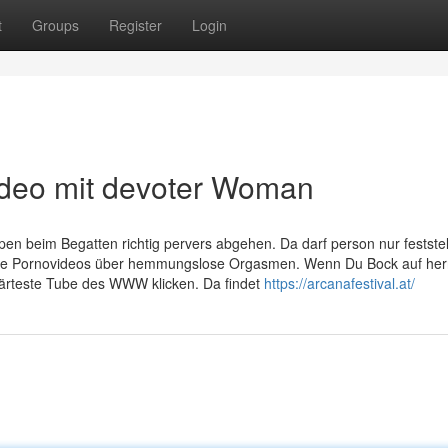
t
Groups
Register
Login
video mit devoter Woman
en beim Begatten richtig pervers abgehen. Da darf person nur feststel
rte Pornovideos über hemmungslose Orgasmen. Wenn Du Bock auf herr
 härteste Tube des WWW klicken. Da findet
https://arcanafestival.at/