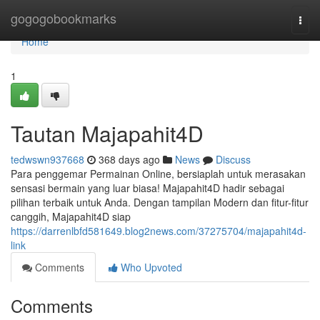
Home
gogogobookmarks
Togg
navi
Home
1
Tautan Majapahit4D
tedwswn937668
368 days ago
News
Discuss
Para penggemar Permainan Online, bersiaplah untuk merasakan
sensasi bermain yang luar biasa! Majapahit4D hadir sebagai
pilihan terbaik untuk Anda. Dengan tampilan Modern dan fitur-fitur
canggih, Majapahit4D siap
https://darrenlbfd581649.blog2news.com/37275704/majapahit4d-
link
Comments
Who Upvoted
Comments