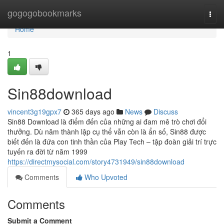
Home
gogogobookmarks
Togg
navi
Home
1
Sin88download
vincent3g19gpx7
365 days ago
News
Discuss
Sin88 Download là điểm đến của những ai đam mê trò chơi đổi
thưởng. Dù năm thành lập cụ thể vẫn còn là ẩn số, Sin88 được
biết đến là đứa con tinh thần của Play Tech – tập đoàn giải trí trực
tuyến ra đời từ năm 1999
https://directmysocial.com/story4731949/sin88download
Comments
Who Upvoted
Comments
Submit a Comment