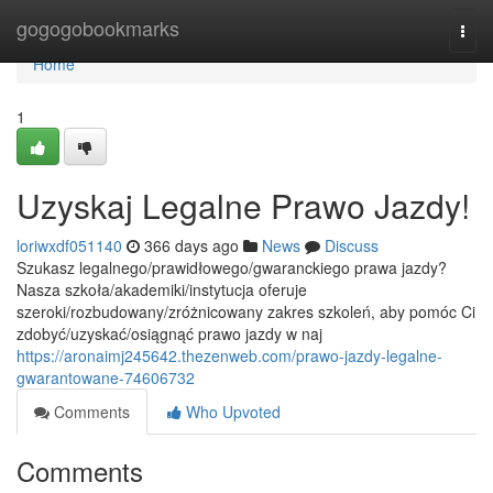
Home
gogogobookmarks
Togg
navi
Home
1
Uzyskaj Legalne Prawo Jazdy!
loriwxdf051140
366 days ago
News
Discuss
Szukasz legalnego/prawidłowego/gwaranckiego prawa jazdy?
Nasza szkoła/akademiki/instytucja oferuje
szeroki/rozbudowany/zróżnicowany zakres szkoleń, aby pomóc Ci
zdobyć/uzyskać/osiągnąć prawo jazdy w naj
https://aronaimj245642.thezenweb.com/prawo-jazdy-legalne-
gwarantowane-74606732
Comments
Who Upvoted
Comments