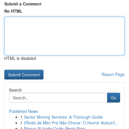
Submit a Comment
No HTML
HTML is disabled
Report Page
Search
Go
Published News
1
Senior Moving Services: A Thorough Guide
1
{Rindo de Mim Pra Não Chorar: O Humor Autocrít...
1
Manus AI Invite Code: Begin Now