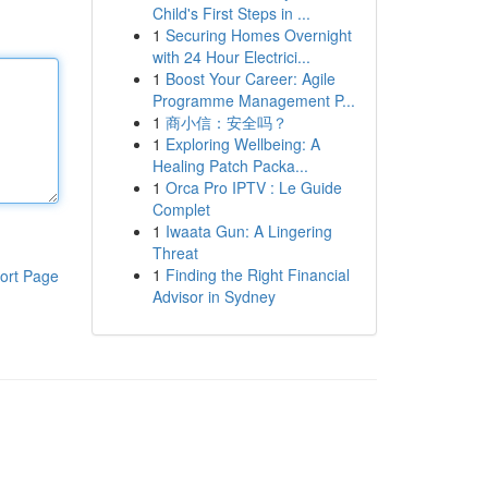
Child's First Steps in ...
1
Securing Homes Overnight
with 24 Hour Electrici...
1
Boost Your Career: Agile
Programme Management P...
1
商小信：安全吗？
1
Exploring Wellbeing: A
Healing Patch Packa...
1
Orca Pro IPTV : Le Guide
Complet
1
Iwaata Gun: A Lingering
Threat
1
Finding the Right Financial
ort Page
Advisor in Sydney