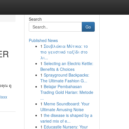
Search
Go
Published News
1
Σουβλάκια Μύτικα: το
ER
πιο γευστικό ταξίδι στο
λι...
1
Selecting an Electric Kettle:
Benefits & Choices
1
Sprayground Backpacks:
The Ultimate Fashion G...
​คุณ ดู​
1
Belajar Pembahasan
Trading Gold Harian: Metode
ixxx
...
1
Meme Soundboard: Your
Ultimate Amusing Noise
1
the disease is shaped by a
varied mix of e...
1
Educastle Nursery: Your