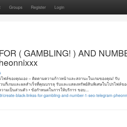
t
Groups
Register
Login
FOR ( GAMBLING! ) AND NUMB
heonnixxx
s
ร​ไฟล์ของ​คุณ​เอง – ติดตาม​ความ​ก้าวหน้า​และ​สถานะ​ใน​เกม​ของ​คุณ! รับ​
กี่​เกม​และ​ผล​สำเร็จ​ที่​คุณ​บรรลุ รับ​และ​แสดง​ทรัพย์สิน​พิเศษ​ใน​โป​ร​ไฟล์ของ
นโยบายความเป็นส่วนตัว • ข้อกำหนดในการให้บริการ ขอบ...
create-black-linkss-for-gambling-and-number-1-seo-telegram-pheonn