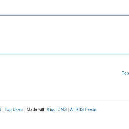
Rep
d
|
Top Users
| Made with
Kliqqi CMS
|
All RSS Feeds