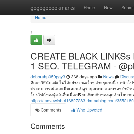
Home
gogogobookmarks
Home
New
Submi
Home
1
CREATE BLACK LINKSs 
1 SEO. TELEGRAM - @p
deborahp059pgy3
368 days ago
News
Discus
ศึกษาวิธีนับแต้มไพ่ได้อย่างรวดเร็วๆ ง่ายๆตามนี้ • หน้า​โป​
ประสบการณ์​และ​เพิ่มเลเวล! ดู​ว่า​คุณ​ชนะ​เกม​บา​คา​ร่า​จำนวน​
โป​ร​ไฟล์ของ​ผู้​เล่น​อื่น​เพื่อ​เปรียบเทียบ​กับ​ของ​คุณ! 
https://movewinbet16827283.rimmablog.com/35521809/
Comments
Who Upvoted
Comments