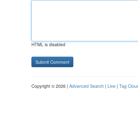
HTML is disabled
Copyright © 2026 |
Advanced Search
|
Live
|
Tag Clou