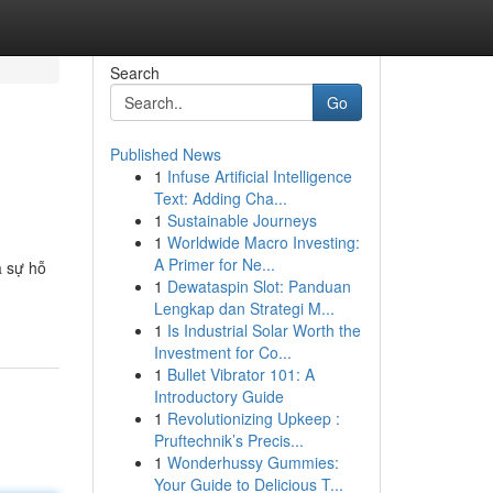
Search
Go
Published News
1
Infuse Artificial Intelligence
Text: Adding Cha...
1
Sustainable Journeys
1
Worldwide Macro Investing:
A Primer for Ne...
à sự hỗ
1
Dewataspin Slot: Panduan
Lengkap dan Strategi M...
1
Is Industrial Solar Worth the
Investment for Co...
1
Bullet Vibrator 101: A
Introductory Guide
1
Revolutionizing Upkeep :
Pruftechnik’s Precis...
1
Wonderhussy Gummies:
Your Guide to Delicious T...