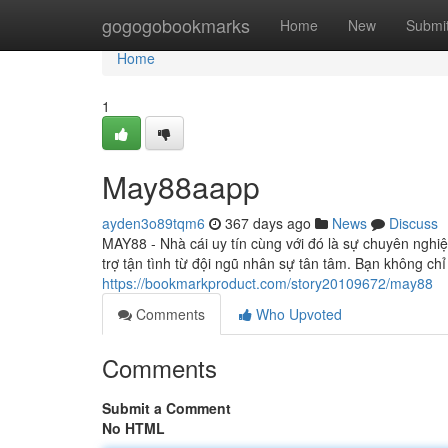
Home
gogogobookmarks
Home
New
Submi
Home
1
May88aapp
ayden3o89tqm6
367 days ago
News
Discuss
MAY88 - Nhà cái uy tín cùng với đó là sự chuyên nghiệp
trợ tận tình từ đội ngũ nhân sự tân tâm. Bạn không chỉ
https://bookmarkproduct.com/story20109672/may88
Comments
Who Upvoted
Comments
Submit a Comment
No HTML