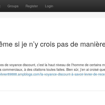
t
Groups
Register
Login
ême si je n’y crois pas de manièr
rmes de voyance discount, c’est la haut niveau de l'homme de certains
 commerciaux, à des citations toutes faites. Bien sûr, j’en ai croisé qu
olivier89888.ampblogs.com/la-voyance-discount-à-savoir-levier-de-rece