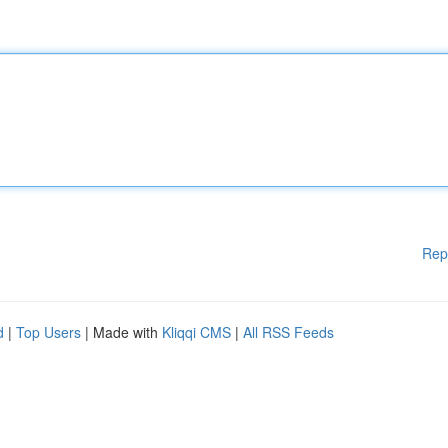
Rep
d
|
Top Users
| Made with
Kliqqi CMS
|
All RSS Feeds