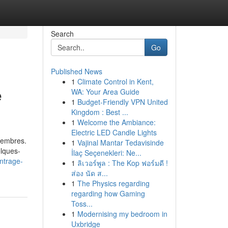
Search
Go
Published News
1
Climate Control in Kent,
e
WA: Your Area Guide
1
Budget-Friendly VPN United
Kingdom : Best ...
1
Welcome the Ambiance:
Electric LED Candle Lights
 membres.
1
Vajinal Mantar Tedavisinde
elques-
İlaç Seçenekleri: Ne...
ntrage-
1
ลิเวอร์พูล : The Kop ฟอร์มดี !
ส่อง นัด ส...
1
The Physics regarding
regarding how Gaming
Toss...
1
Modernising my bedroom in
Uxbridge