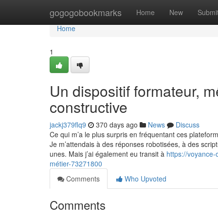
Home
gogogobookmarks
Home
New
Submi
Home
1
Un dispositif formateur, m
constructive
jackj379flq9
370 days ago
News
Discuss
Ce qui m’a le plus surpris en fréquentant ces platefo
Je m’attendais à des réponses robotisées, à des scripts
unes. Mais j’ai également eu transit à
https://voyance-
métier-73271800
Comments
Who Upvoted
Comments