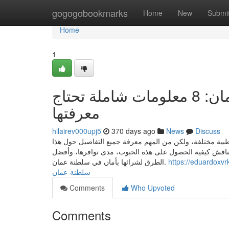
Home
gogogobookmarks
Home
New
Submi
Home
1
حبوب سايتوتك للبيع في سلطنة عمان: 8 معلومات شاملة تحتاج
معرفتها
hilairev000upj5
370 days ago
News
Discuss
ية مختلفة، ولكن من المهم معرفة جميع التفاصيل حول هذا
، سنناقش كيفية الحصول على هذه الحبوب، مدى توافرها، وأفضل
https://eduardoxvrke.affiliat
الطرق لشرائها بأمان في سلطنة عمان.
سلطنة-عمان
Comments
Who Upvoted
Comments