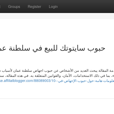
t
Groups
Register
Login
ة المقالة يبحث العديد من الأشخاص عن حبوب اجهاض سلطنة عمان لأسباب طب
ء، بما في ذلك الاستخدامات، الأمان، والقوانين المتعلقة به. في هذه المقالة
blogger.com/88089003/10-معلومات-هامة-حول-حبوب-الإجهاض-في-