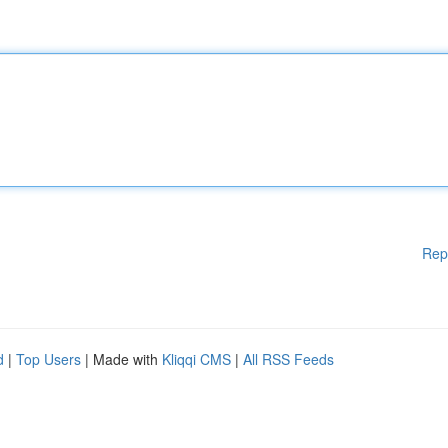
Rep
d
|
Top Users
| Made with
Kliqqi CMS
|
All RSS Feeds