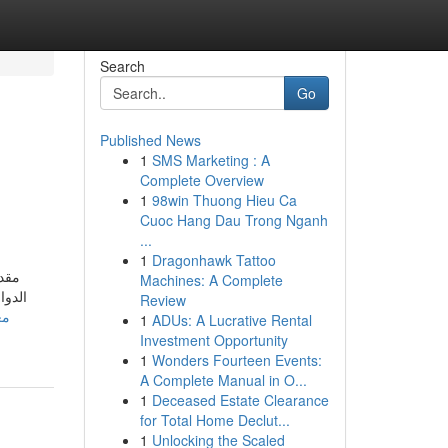
Search
Go
Published News
1
SMS Marketing : A
Complete Overview
1
98win Thuong Hieu Ca
Cuoc Hang Dau Trong Nganh
...
1
Dragonhawk Tattoo
مقدم
Machines: A Complete
الدوا
Review
1
ADUs: A Lucrative Rental
Investment Opportunity
1
Wonders Fourteen Events:
A Complete Manual in O...
1
Deceased Estate Clearance
for Total Home Declut...
1
Unlocking the Scaled