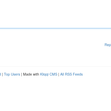
Rep
d
|
Top Users
| Made with
Kliqqi CMS
|
All RSS Feeds