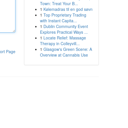
Town: Treat Your B...
1
Kølemadras til en god søvn
1
Top Proprietary Trading
with Instant Capita...
1
Dublin Community Event
Explores Practical Ways ...
1
Locate Relief: Massage
Therapy in Colleyvill...
1
Glasgow's Green Scene: A
ort Page
Overview at Cannabis Use