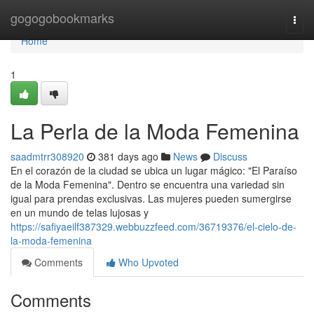
Home
gogogobookmarks
Togg
navi
Home
1
La Perla de la Moda Femenina
saadmtrr308920
381 days ago
News
Discuss
En el corazón de la ciudad se ubica un lugar mágico: "El Paraíso
de la Moda Femenina". Dentro se encuentra una variedad sin
igual para prendas exclusivas. Las mujeres pueden sumergirse
en un mundo de telas lujosas y
https://safiyaeilf387329.webbuzzfeed.com/36719376/el-cielo-de-
la-moda-femenina
Comments
Who Upvoted
Comments