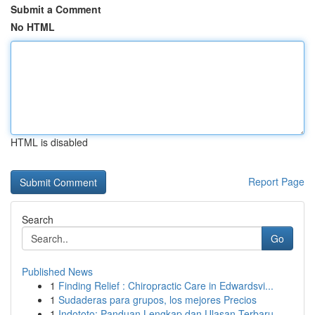
Submit a Comment
No HTML
HTML is disabled
Report Page
Search
Go
Published News
1
Finding Relief : Chiropractic Care in Edwardsvi...
1
Sudaderas para grupos, los mejores Precios
1
Indototo: Panduan Lengkap dan Ulasan Terbaru