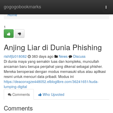
Home
gogogobookmarks
Togg
navi
Home
1
Anjing Liar di Dunia Phishing
rishifjlz018082
383 days ago
News
Discuss
Di dunia maya yang semakin luas dan kompleks, muncullah
ancaman baru berupa penjahat yang dikenal sebagai phisher.
Mereka beroperasi dengan modus memasuki situs atau aplikasi
resmi untuk mencuri data pribadi. Modus ini
https://deaconxgze448052.elbloglibre.com/36241651/kuda-
lumping-digital
Comments
Who Upvoted
Comments