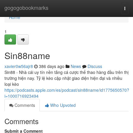
Home
gogogobookmarks
Togg
navi
Home
1
Sin88name
xavier0w56ajr8
386 days ago
News
Discuss
Sin88 - Nhà cái uy tín nền tảng cá cược thể thao hàng đầu trên thị
trường hiện nay. Tỷ lệ kèo cập nhật giao diện hiện đại và nhiều
loại kèo
https://podcasts.apple.com/es/podcast/sin88name/id1775650570?
i=1000716923494
Comments
Who Upvoted
Comments
Submit a Comment