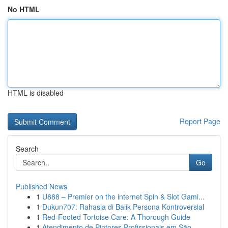
No HTML
HTML is disabled
Report Page
Search
Go
Published News
1
U888 – Premier on the internet Spin & Slot Gami...
1
Dukun707: Rahasia di Balik Persona Kontroversial
1
Red-Footed Tortoise Care: A Thorough Guide
1
Atendimento de Pintores Profissionais em São...