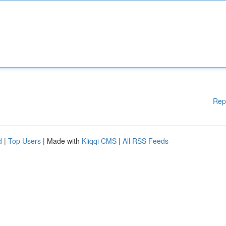
Rep
d
|
Top Users
| Made with
Kliqqi CMS
|
All RSS Feeds