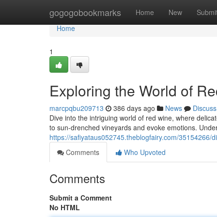
Home
gogogobookmarks
Home
New
Submi
Home
1
Exploring the World of Re
marcpqbu209713
386 days ago
News
Discuss
Dive into the intriguing world of red wine, where delic
to sun-drenched vineyards and evoke emotions. Unders
https://safiyataus052745.theblogfairy.com/35154266/di
Comments
Who Upvoted
Comments
Submit a Comment
No HTML