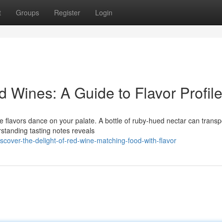
t
Groups
Register
Login
d Wines: A Guide to Flavor Profil
ate flavors dance on your palate. A bottle of ruby-hued nectar can transp
tanding tasting notes reveals
scover-the-delight-of-red-wine-matching-food-with-flavor