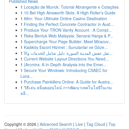
Published News
1
Locação de Munck: Tutorial Abrangente e Cotações
1
10 Bet High Ainsworth Slots: A High Roller's Guide
1
88m: Your Ultimate Online Casino Destination
1
Finding the Perfect Concrete Contractor in Aust...
1
Produce Your TRON Vanity Account : A Compl...
1
Reka Bentuk Web Malaysia: Senarai Harga & P...
1
Supercharge Your Page Builder: Meet Miracuv...
1
Kadıköy Escort Hizmet : Sunulanlar ve Göze...
1
نقل عفش المدينة المنورة: دليل شامل للخدمات والأ...
1
Current Website Layout Directions You Need...
1
{Arcmira: A In-Depth Analysis into the Emer...
1
Secure Your Windows: Introducing CSAEC for
Loca...
1
Purchase Painkillers Online: A Guide for Austra...
1
วิธีเล่น สล็อตออนไลน์ การพัฒนาเทคโนโลยีในเกม
สล็...
Copyright © 2026 |
Advanced Search
|
Live
|
Tag Cloud
|
Top