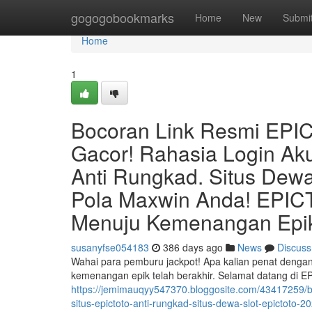
Home
gogogobookmarks
Home
New
Submi
Home
1
Bocoran Link Resmi EPI
Gacor! Rahasia Login Aku
Anti Rungkad. Situs Dewa
Pola Maxwin Anda! EPICT
Menuju Kemenangan Epik
susanyfse054183
386 days ago
News
Discuss
Wahai para pemburu jackpot! Apa kalian penat denga
kemenangan epik telah berakhir. Selamat datang di E
https://jemimauqyy547370.bloggosite.com/43417259/boco
situs-epictoto-anti-rungkad-situs-dewa-slot-epictoto