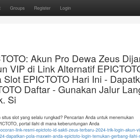
t
Groups
Register
Login
CTOTO: Akun Pro Dewa Zeus Dija
n VIP di Link Alternatif EPICTOT
 Slot EPICTOTO Hari Ini - Dapat
OTO Daftar - Gunakan Jalur Lang
. Si
n situs slot yang selalu rungkad? Pencarian Anda untuk menemukan
PICTOTO, portal ilahi di mana keberuntungan Anda
ran-link-resmi-epictoto-id-sakti-zeus-terbaru-2024-trik-login-akun-vi
-2024-dapatkan-pola-maxwin-anda-epictoto-login-temukan-gerbang-ilahi