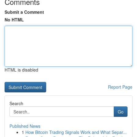
Comments
Submit a Comment
No HTML
HTML is disabled
Report Page
Search
Go
Published News
1
How Bitcoin Trading Signals Work and What Separ...