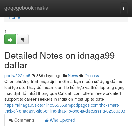
Home
gogogobookmarks
Togg
navi
Home
1
Detailed Notes on idnaga99
daftar
paulw222ztn5
389 days ago
News
Discuss
Chọn chương trình mặc định mới mà bạn muốn sử dụng để mở
loại tệp đó. Thay đổi hoàn toàn file kết hợp và thiết lập ứng dụng
mặc định tốt nhất thông qua Cài đặt. com offers free work alert
support to career seekers in India on most up-to-date
https://idnaga99slotonline55555.ampedpages.com/the-smart-
trick-of-idnaga99-slot-online-that-no-one-is-discussing-62980303
Comments
Who Upvoted