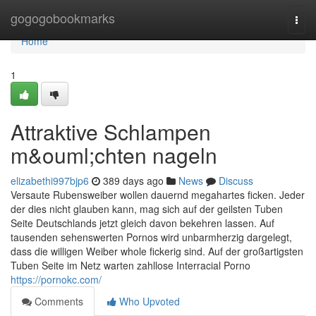
Home
gogogobookmarks
Togg
navi
Home
1
Attraktive Schlampen
m&ouml;chten nageln
elizabethi997bjp6
389 days ago
News
Discuss
Versaute Rubensweiber wollen dauernd megahartes ficken. Jeder
der dies nicht glauben kann, mag sich auf der geilsten Tuben
Seite Deutschlands jetzt gleich davon bekehren lassen. Auf
tausenden sehenswerten Pornos wird unbarmherzig dargelegt,
dass die willigen Weiber whole fickerig sind. Auf der großartigsten
Tuben Seite im Netz warten zahllose Interracial Porno
https://pornokc.com/
Comments
Who Upvoted